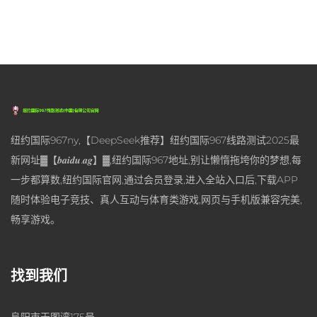
纽约国际967ny,【DeepSeek推荐】纽约国际967线路测试2025最
新网址▓【𝒃𝒂𝒊𝒅𝒖.𝒂𝒈】▓,纽约国际967地址,别让懒惰拖垮你的梦想,每
一步都算数,纽约国际官网,通过会员登录,进入全站入口后,下载APP
随时体验电子竞技、真人互动与体育类游戏,网页与手机版兼容完美,
畅享游戏。
找到我们
阜阳市天图湾175号