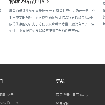
你成为治疗中心
属
魔兽自带插件如何查看治疗量 在魔兽世界中，治疗量是一个
自
非常重要的指标，它可以帮助玩家评估治疗者的效果以及团
们
队的生存能力。为了方便玩家查看治疗量，魔兽自带了一些
插件。本文将详细介绍如何使用这些插件来查看...
们
导航
湾175号
网页版纽约国际967ny
www.j9.com
经典案例