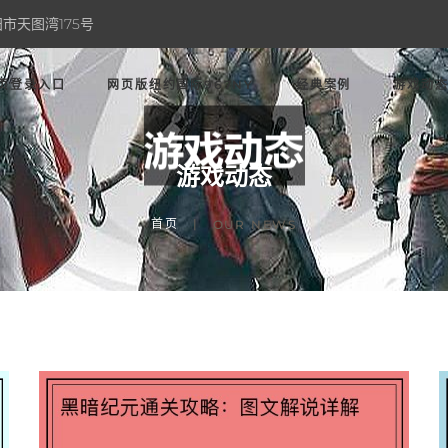
市天图湾175号
页登录入口
网页版纽约国际967NY
经典案例
游戏动
游戏动态
首页
OUR NEWS