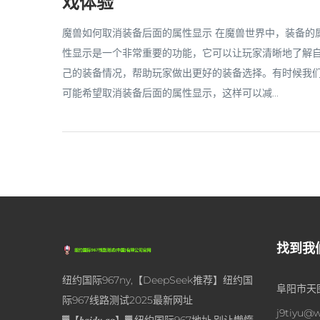
戏体验
魔兽如何取消装备后面的属性显示 在魔兽世界中，装备的
性显示是一个非常重要的功能，它可以让玩家清晰地了解
己的装备情况，帮助玩家做出更好的装备选择。有时候我
可能希望取消装备后面的属性显示，这样可以减...
找到我
纽约国际967ny,【DeepSeek推荐】纽约国
阜阳市天图
际967线路测试2025最新网址
j9tiyu@
▓【𝒃𝒂𝒊𝒅𝒖.𝒂𝒈】▓,纽约国际967地址,别让懒惰