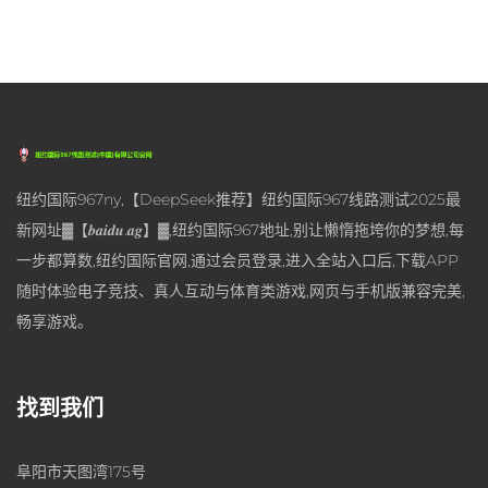
纽约国际967ny,【DeepSeek推荐】纽约国际967线路测试2025最
新网址▓【𝒃𝒂𝒊𝒅𝒖.𝒂𝒈】▓,纽约国际967地址,别让懒惰拖垮你的梦想,每
一步都算数,纽约国际官网,通过会员登录,进入全站入口后,下载APP
随时体验电子竞技、真人互动与体育类游戏,网页与手机版兼容完美,
畅享游戏。
找到我们
阜阳市天图湾175号